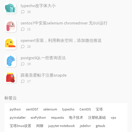
文
评
文
typecho改字体大小
章
论
章
评
26
论
数：
centos7中安装selenium chromedriver 无GUI运行
评
21
论
数：
openwrt安装，利用剩余空间，添加微信推送
评
20
论
数：
postgreSQL一些查询语法
评
19
论
数：
跟着吾爱帖子注册snapde
评
17
论
数：
标签云
python
centOS7
selenium
typecho
CentOS
宝塔
pyinstaller
wxPython
requests
电子技术
注塑机基础
vps
宝塔linux设置
闲聊
jupyter notebook
jsdelivr
gitsub