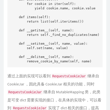
        for cookie in iter(self):

            yield cookie.name, cookie.value

    def items(self):

        return list(self.iteritems())

    def __getitem__(self, name):

        return self._find_no_duplicates(name)

    def __setitem__(self, name, value):

        self.set(name, value)

    def __delitem__(self, name):

        remove_cookie_by_name(self, name)
通过上面的实现可以看到
继承自
RequestsCookieJar
CookieJar ，因此具备 CookieJar 相关的功能，同时
继承自 MutableMapping 类，此类
RequestsCookieJar
是可变 dict 需要实现的接口，在具体的实现中，可以看
到
实现了 dict 相关的接口，提高
RequestsCookieJar