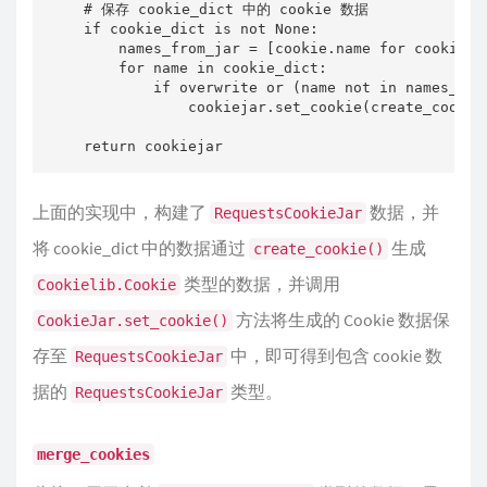
    # 保存 cookie_dict 中的 cookie 数据   

    if cookie_dict is not None:

        names_from_jar = [cookie.name for cookie in
        for name in cookie_dict:

            if overwrite or (name not in names_from
                cookiejar.set_cookie(create_cookie(
    return cookiejar
上面的实现中，构建了
数据，并
RequestsCookieJar
将 cookie_dict 中的数据通过
生成
create_cookie()
类型的数据，并调用
Cookielib.Cookie
方法将生成的 Cookie 数据保
CookieJar.set_cookie()
存至
中，即可得到包含 cookie 数
RequestsCookieJar
据的
类型。
RequestsCookieJar
merge_cookies