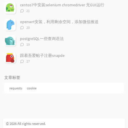
数：
centos7中安装selenium chromedriver 无GUI运行
评
21
论
数：
openwrt安装，利用剩余空间，添加微信推送
评
20
论
数：
postgreSQL一些查询语法
评
19
论
数：
跟着吾爱帖子注册snapde
评
17
论
数：
文章标签
requests
cookie
© 2026 All rights reserved.