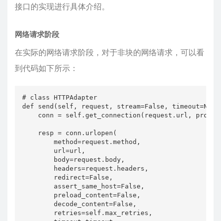
接口的实现进行具体介绍。
网络请求阶段
在实际的网络请求阶段，对于非块的网络请求，可以看
到代码如下所示：
# class HTTPAdapter 

def send(self, request, stream=False, timeout=None
    conn = self.get_connection(request.url, proxies
    resp = conn.urlopen(

        method=request.method,

        url=url,

        body=request.body,

        headers=request.headers,

        redirect=False,

        assert_same_host=False,

        preload_content=False,

        decode_content=False,

        retries=self.max_retries,
