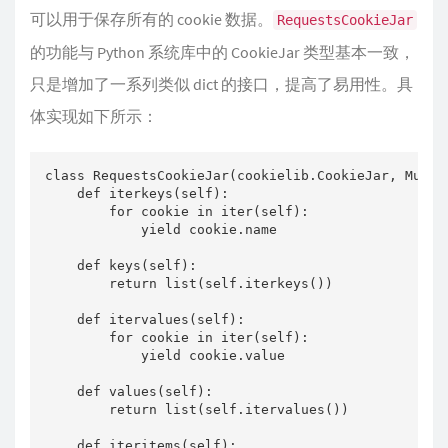
可以用于保存所有的 cookie 数据。
RequestsCookieJar
的功能与 Python 系统库中的 CookieJar 类型基本一致，
只是增加了一系列类似 dict 的接口，提高了易用性。具
体实现如下所示：
class RequestsCookieJar(cookielib.CookieJar, Mutabl
    def iterkeys(self):

        for cookie in iter(self):

            yield cookie.name

    def keys(self):

        return list(self.iterkeys())

    def itervalues(self):

        for cookie in iter(self):

            yield cookie.value

    def values(self):

        return list(self.itervalues())

    def iteritems(self):
