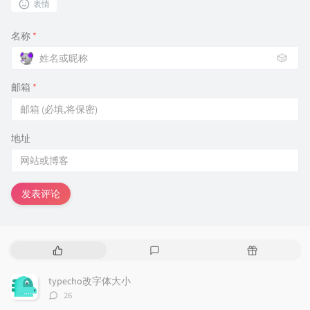
表情
名称
*
🎲
邮箱
*
地址
发表评论
热
最
随
门
新
机
文
评
文
typecho改字体大小
章
论
章
评
26
论