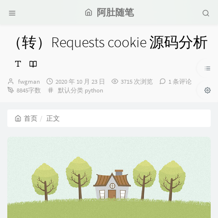
阿肚随笔
（转）Requests cookie 源码分析
博
发
fwgman
2020 年 10 月 23 日
3715 次浏览
1 条评论
主：
布
分
8845字数
默认分类
python
时
类：
间：
首页
正文