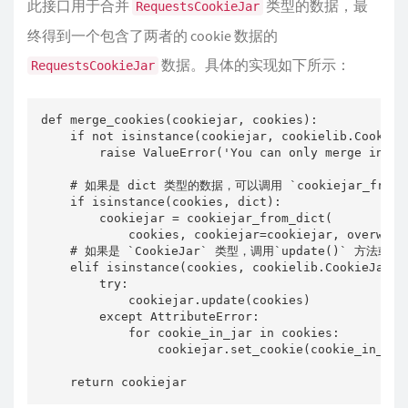
此接口用于合并
类型的数据，最
RequestsCookieJar
终得到一个包含了两者的 cookie 数据的
数据。具体的实现如下所示：
RequestsCookieJar
def merge_cookies(cookiejar, cookies):

    if not isinstance(cookiejar, cookielib.CookieJa
        raise ValueError('You can only merge into C
    # 如果是 dict 类型的数据，可以调用 `cookiejar_from_d
    if isinstance(cookies, dict):

        cookiejar = cookiejar_from_dict(

            cookies, cookiejar=cookiejar, overwrite
    # 如果是 `CookieJar` 类型，调用`update()` 方法或 `s
    elif isinstance(cookies, cookielib.CookieJar):

        try:

            cookiejar.update(cookies)

        except AttributeError:

            for cookie_in_jar in cookies:

                cookiejar.set_cookie(cookie_in_jar)
    return cookiejar