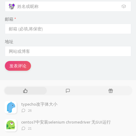
🎲
邮箱
*
地址
发表评论
热
最
随
门
新
机
文
评
文
typecho改字体大小
章
论
章
评
26
论
数：
centos7中安装selenium chromedriver 无GUI运行
评
21
论