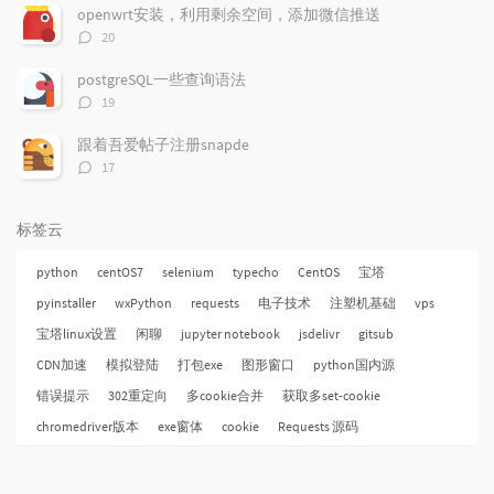
数：
openwrt安装，利用剩余空间，添加微信推送
评
20
论
数：
postgreSQL一些查询语法
评
19
论
数：
跟着吾爱帖子注册snapde
评
17
论
数：
标签云
python
centOS7
selenium
typecho
CentOS
宝塔
pyinstaller
wxPython
requests
电子技术
注塑机基础
vps
宝塔linux设置
闲聊
jupyter notebook
jsdelivr
gitsub
CDN加速
模拟登陆
打包exe
图形窗口
python国内源
错误提示
302重定向
多cookie合并
获取多set-cookie
chromedriver版本
exe窗体
cookie
Requests 源码